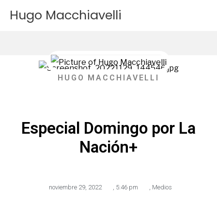
Ir
Hugo Macchiavelli
al
contenido
HUGO MACCHIAVELLI
Especial Domingo por La
Nación+
noviembre 29, 2022
,
5:46 pm
,
Medios