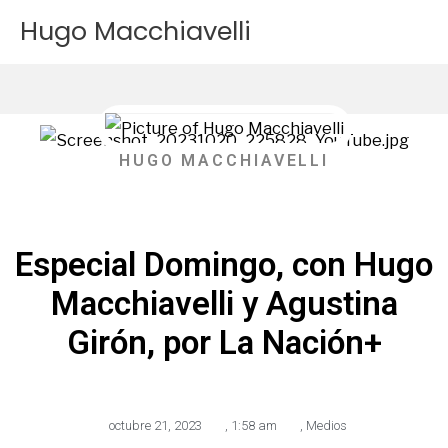
Ir
Hugo Macchiavelli
al
contenido
HUGO MACCHIAVELLI
Especial Domingo, con Hugo
Macchiavelli y Agustina
Girón, por La Nación+
octubre 21, 2023
,
1:58 am
,
Medios